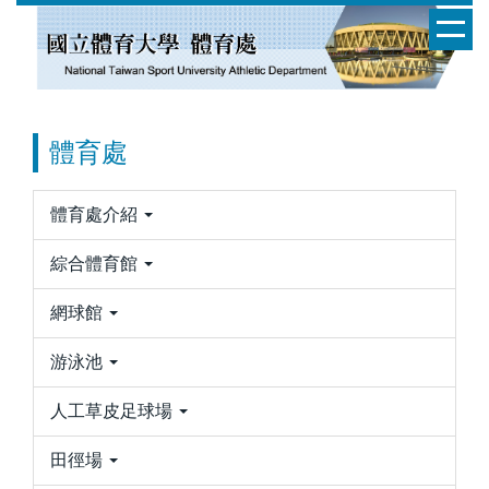
跳
到
主
要
內
體育處
容
區
體育處介紹
綜合體育館
網球館
游泳池
人工草皮足球場
田徑場